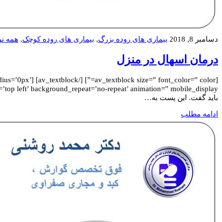
دسامبر 8, 2018
بیماری های روده بزرگ
,
بیماری های روده کوچک
,
همه نو
درمان اسهال در منزل
” radius=’0px’
باید گفت. این پست به…
ادامه مطلب