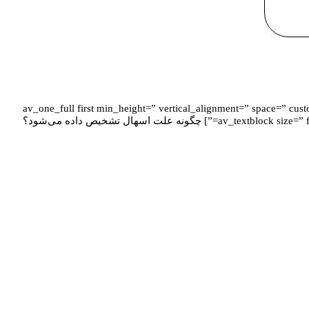
[av_textblock size=” font_color=” color=”] [/av_textblock] [av_one_full first min_height=
background_color=” src=” background_position=’top left’ background_repeat=’no-repeat’ animation=” mobile_display=”] [av_textblock size=” font_color=” color=”] چگونه علت اسهال تشخیص داده می‌شود؟