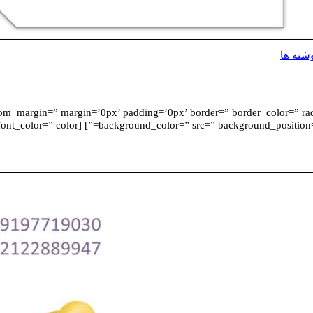
شته ها
” vertical_alignment=” space=” custom_margin=” margin=’0px’ padding=’0px’ border=” border_color=