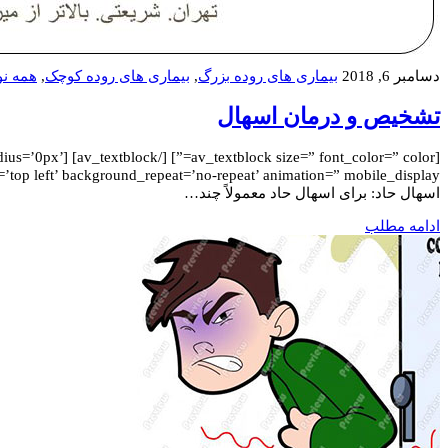
دسامبر 6, 2018
بیماری های روده بزرگ
,
بیماری های روده کوچک
,
همه نو
تشخیص و درمان اسهال
” radius=’0px’
اسهال حاد: برای اسهال حاد معمولاً چند…
ادامه مطلب