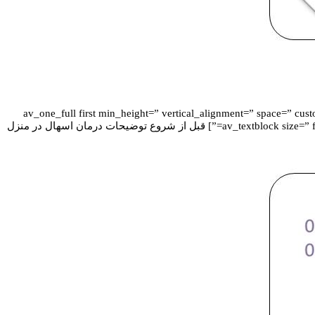
[av_textblock size=” font_color=” color=”] [/av_textblock] [av_one_full first min_height=
background_color=” src=” background_position=’top left’ background_repeat=’no-repeat’ animation=” mobile_display=”] [av_textblock size=” font_color=” color=”] قبل از شروع توضیحات درمان اسهال در منزل