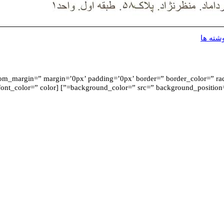
شته ها
” vertical_alignment=” space=” custom_margin=” margin=’0px’ padding=’0px’ border=” border_color=